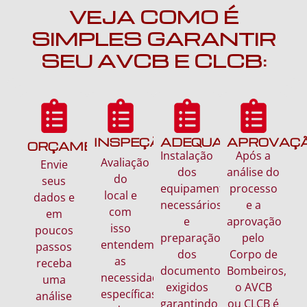
VEJA COMO É
SIMPLES GARANTIR
SEU AVCB E CLCB:
INSPEÇÃO
ADEQUAÇÃO
APROVAÇ
ORÇAMENTO
Instalação
Após a
Avaliação
Envie
dos
análise do
do
seus
equipamentos
processo
local e
dados e
necessários
e a
com
em
e
aprovação
isso
poucos
p
reparação
pelo
entendemos
passos
dos
Corpo de
as
receba
documentos
Bombeiros,
necessidades
uma
exigidos
o AVCB
específicas
análise
garantindo
ou CLCB é