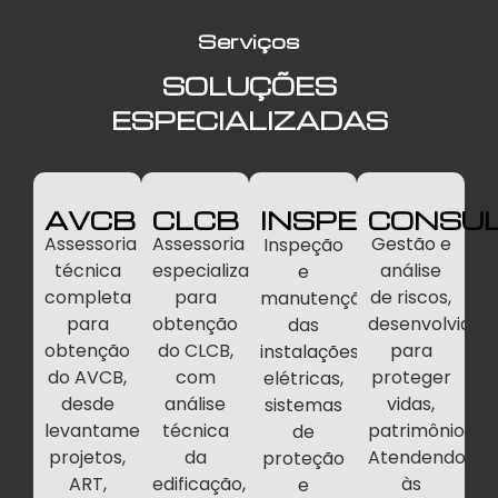
Serviços
SOLUÇÕES
ESPECIALIZADAS
AVCB
CLCB
INSPEÇÕES
CONSUL
Assessoria
Assessoria
Gestão e
Inspeção
técnica
especializada
análise
e
completa
para
de riscos,
manutenção
para
obtenção
desenvolvida
das
obtenção
do CLCB,
para
instalações
do AVCB,
com
proteger
elétricas,
desde
análise
vidas,
sistemas
levantamento,
técnica
patrimônios.
de
projetos,
da
Atendendo
proteção
ART,
edificação,
às
e