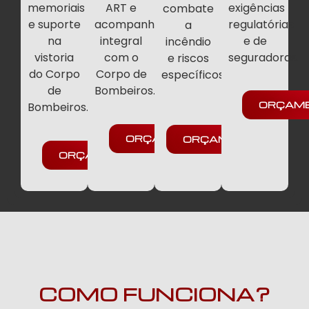
memoriais
ART e
exigências
combate
e suporte
acompanhamento
regulatórias
a
na
integral
e de
incêndio
vistoria
com o
seguradoras.
e riscos
do Corpo
Corpo de
específicos.
de
Bombeiros.
ORÇAM
Bombeiros.
ORÇAMENTO
ORÇAMENTO
ORÇAMENTO
COMO FUNCIONA?